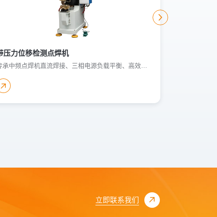
带压力位移检测点焊机
定制中频排
传承中频点焊机直流焊接、三相电源负载平衡、高效节能（效率 80%-90%）等优势，新增精准压力与位移检测功能。实时监测焊接压力（适配不同金属焊接需求）与电极位移，动态调整参数，避免虚焊、过焊，保障低碳钢、不锈钢、铜等金属焊接质量稳定。搭配亚德客气动部件与纯铜变压器，气压稳定、电流输出足，适配汽车配件、家电制造等场景，提升厚件与高传导金属焊接可靠性，设备耐用性强。
立即联系我们