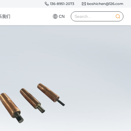
136-8951-2073
boshichen@126.com
系我们
CN