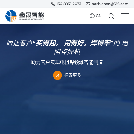
136-8951-2073
boshichen@126.com
CN
做让客户
“买得起，
用得好，焊得牢”
的
电
阻点焊机
助力客户实现电阻焊领域智能制造
探索更多