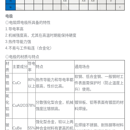
电极
◎电阻焊电极所具备的特性
1.导电率高
2.机械强度高，尤其在高温时期能保持硬度
3.热传导能力强
4.不易与工件粘连（合金化）
◎电极的材质与特点
材
导电
主要成分
特点
通用场合
质
率
铬
软钢、低合金钢、一般钢材工
80%
热传导能力和导电率都
锆
CuCr
件表面需保护时（防止温度上
以上
很高，性价比高。
铜
升）使用。
氧
化
分散强化型合金，机械
镀锌板、铝等表面有镀层的材
CuAl2O3
78%
铝
强度比铬铜高。
料焊接。
铜
强化型合金，较以上两
铍
在焊接不锈钢、耐热钢等材料
CuBe
55%
种合金材料有更高的机