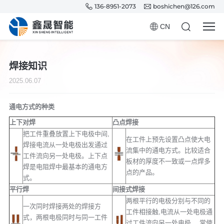
136-8951-2073
boshichen@126.com
CN
焊接知识
2025.06.07
通电方式的种类
上下对焊
凸点焊接
把工件重叠放置上下电极中间,
在工件上预先设置凸点使大电
焊接电流从一处电极出发通过
流集中的通电方式。比较适合
工件流向另一处电极。上下点
板材的厚度不一致或一点焊多
焊是电阻焊中最基本的通电方
点的产品。
式。
平行焊
间接式焊接
两根平行的电极分别与不同的
一次同时焊接两处的焊接方
工件相接触,电流从一处电极通
式，两根电极同时与同一工件
过工件流向另一处电极， 常使