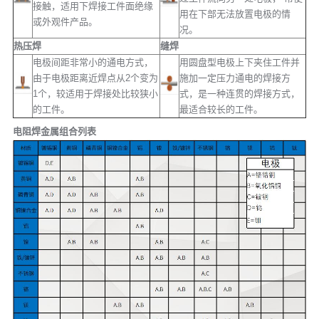
接触，适用下焊接工件面绝缘
用在下部无法放置电极的情
或外观件产品。
况。
热压焊
缝焊
电极间距非常小的通电方式，
用圆盘型电极上下夹住工件并
由于电极距离近焊点从2个变为
施加一定压力通电的焊接方
1个，较适用于焊接处比较狭小
式，是一种连贯的焊接方式，
的工件。
最适合较长的工件。
电阻焊金属组合列表