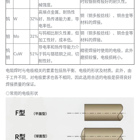
铜
时较铬铜有极好的耐久性。
械强度。
高熔点金属，耐热性
铜（铜多股捻线）、铜合金等
钨
W
32%
好，热传递能力差，导
材料的焊接。
电率低。
与钨相比耐久性差，但
铜（铜多股捻线）、铜合金等
钼
Mo
31%
加工性好，成本低。
材料的焊接。
导电率和热传导能力介
钨
精密焊接时使用的电极，此外
CuW
51%
于钨与铬锆铜之间，切
铜
磨损较慢，电极损耗小。
削性好。
电阻焊时与电极相关的要素包括热平衡、电极的形状及材质。此外，由
于工件不同，对电极要求也各不相同，因此选用合适的电极是获得良好
焊接质量的保证。
◎常用的电极形状