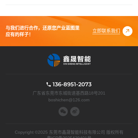
与我们进行合作，还原您产业蓝图里
立即联系我们
应有的样子！
136-8951-2073
广东省东莞市东城街道基西路18号201
boshichen@126.com
Copyright ©2025 东莞市鑫晟智能科技有限公司 版权所有
粤ICP备2025429401号