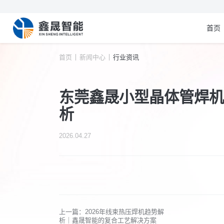
首页
首页
新闻中心
行业资讯
东莞鑫晟小型晶体管焊机解
析
2026.04.27
上一篇：2026年线束热压焊机趋势解
析｜鑫晟智能的复合工艺解决方案