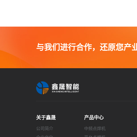
与我们进行合作，还原您产
关于鑫晟
产品中心
公司简介
中频点焊机