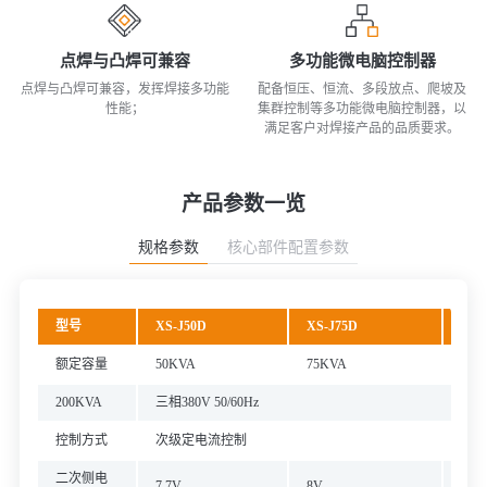
点焊与凸焊可兼容
多功能微电脑控制器
点焊与凸焊可兼容，发挥焊接多功能
配备恒压、恒流、多段放点、爬坡及
性能；
集群控制等多功能微电脑控制器，以
满足客户对焊接产品的品质要求。
产品参数一览
规格参数
核心部件配置参数
型号
XS-J50D
XS-J75D
XS-
额定容量
50KVA
75KVA
10O
200KVA
三相380V 50/60Hz
控制方式
次级定电流控制
二次侧电
7.7V
8V
9v