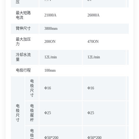
压
最大短路
21000A
26000A
300
电流
臂伸尺寸
3800mm
最大加压
200ON
470ON
470
力
冷却水流
12L/min
12L/min
16L/
量
电极行程
100mm
电
极
Φ16
Φ16
Φ20
尺
寸
电
电
极
极
Φ25
Φ25
Φ30
尺
握
寸
杆
电
极
Φ50*200
Φ50*200
Φ60