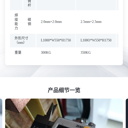
臂
杆
焊
接
碳
2.0mm+2.0mm
2.5mm+2.5mm
3.0
能
钢
力
外形尺寸
L1000*W550*H1750
L100O*W550*H1750
L10
（mm）
重量
300KG
350KG
400
产品细节一览