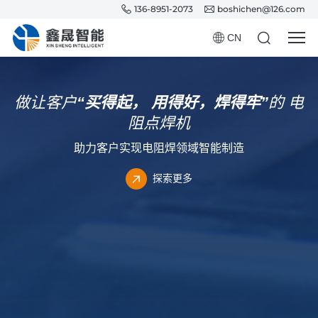
136-8951-2073
boshichen@126.com
CN
做让客户
“买得起，
用得好，焊得牢”
的
电
阻点焊机
助力客户实现电阻焊领域智能制造
探索更多