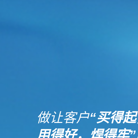
做让客户
“买得起
用得好，焊得牢”