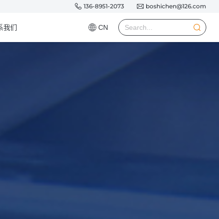
136-8951-2073
boshichen@126.com
系我们
CN