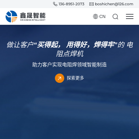
136-8951-2073
boshichen@126.com
CN
做让客户
“买得起，
用得好，焊得牢”
的
电
阻点焊机
助力客户实现电阻焊领域智能制造
探索更多