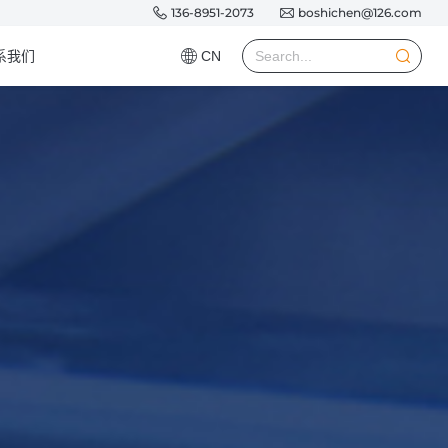
136-8951-2073
boshichen@126.com
系我们
CN