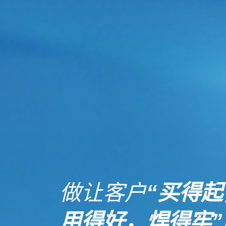
做让客户
“买得起
用得好，焊得牢”