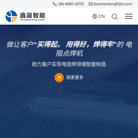
136-8951-2073
boshichen@126.com
CN
做让客户
“买得起，
用得好，焊得牢”
的
电
阻点焊机
助力客户实现电阻焊领域智能制造
探索更多