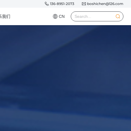
136-8951-2073
boshichen@126.com
系我们
CN