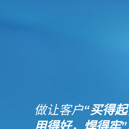
做让客户
“买得起
用得好，焊得牢”