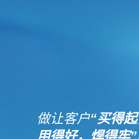
做让客户
“买得起
用得好，焊得牢”