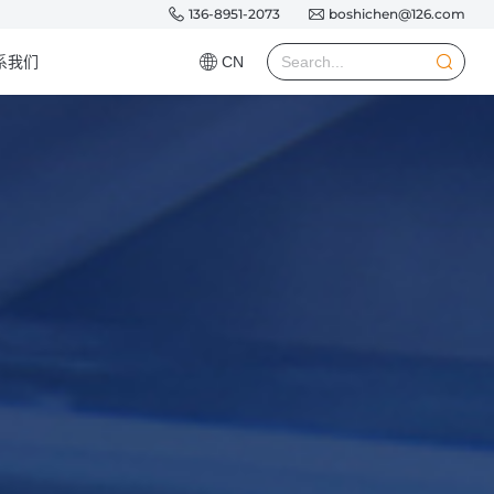
136-8951-2073
boshichen@126.com
系我们
CN