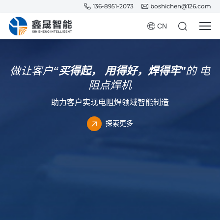
136-8951-2073
boshichen@126.com
CN
做让客户
“买得起，
用得好，焊得牢”
的
电
阻点焊机
助力客户实现电阻焊领域智能制造
探索更多