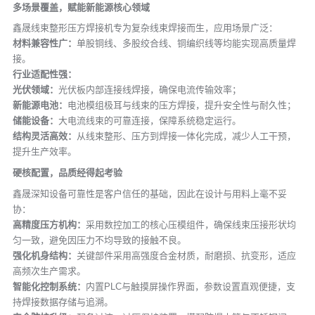
多场景覆盖，赋能新能源核心领域
鑫晟线束整形压方焊接机专为复杂线束焊接而生，应用场景广泛：
材料兼容性广：
单股铜线、多股绞合线、铜编织线等均能实现高质量焊
接。
行业适配性强：
光伏领域：
光伏板内部连接线焊接，确保电流传输效率；
新能源电池：
电池模组极耳与线束的压方焊接，提升安全性与耐久性；
储能设备：
大电流线束的可靠连接，保障系统稳定运行。
结构灵活高效：
从线束整形、压方到焊接一体化完成，减少人工干预，
提升生产效率。
硬核配置，品质经得起考验
鑫晟深知设备可靠性是客户信任的基础，因此在设计与用料上毫不妥
协：
高精度压方机构：
采用数控加工的核心压模组件，确保线束压接形状均
匀一致，避免因压力不均导致的接触不良。
强化机身结构：
关键部件采用高强度合金材质，耐磨损、抗变形，适应
高频次生产需求。
智能化控制系统：
内置PLC与触摸屏操作界面，参数设置直观便捷，支
持焊接数据存储与追溯。