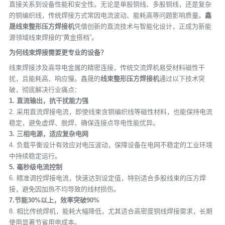
直接关系到设备性能和安全性。无论是单股铜线、多股铜线，还是复杂
的铜编织线，传统焊接方式常因电流波动、能耗高等问题影响质量。
鑫
晟线束整形压方焊接机
凭借创新的直流技术与智能化设计，正成为新能
源领域线束焊接的“黄金搭档”。
为何线束焊接需要更专业的设备？
线束焊接涉及高导电金属的精密连接，传统交流焊机易受材料磁性干
扰，且能耗高、响应慢。鑫晟的
线束整形压方焊接机
通过以下技术突
破，彻底解决行业痛点：
1. 直流输出，抗干扰能力强
2. 采用直流焊接电流，即使线束含铜编织线等磁性材料，也能保持电流
稳定，避免虚焊、脱焊，确保连接点导电性能优异。
3. 三相电源，适应复杂电网
4. 负载平衡设计有效应对电压波动，保障设备在电网不稳定的工业环境
中持续稳定运行。
5. 毫秒级电流控制
6. 精准调控焊接电流，快速达到设定值，特别适合多股线束的压方焊
接，避免因加热不均导致的线材损伤。
7.节能30%以上，效率突破90%
8. 相比传统焊机，能耗大幅降低，尤其适合高密度铜线焊接需求，长期
使用显著节省用电成本。